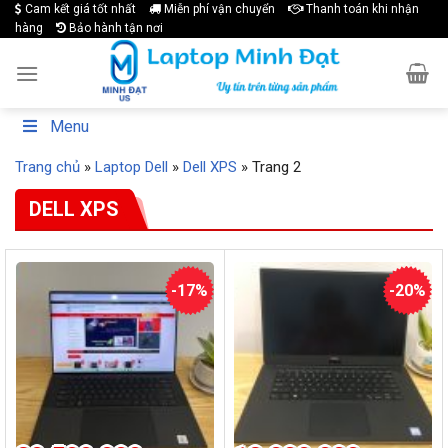
Cam kết giá tốt nhất
Miễn phí vận chuyển
Thanh toán khi nhận
Skip
hàng
Bảo hành tận nơi
to
content
Menu
Trang chủ
»
Laptop Dell
»
Dell XPS
»
Trang 2
DELL XPS
-17%
-20%