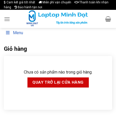
Cam kết giá tốt nhất
Miễn phí vận chuyển
Thanh toán khi nhận
Skip
hàng
Bảo hành tận nơi
to
content
Menu
Giỏ hàng
Chưa có sản phẩm nào trong giỏ hàng.
QUAY TRỞ LẠI CỬA HÀNG