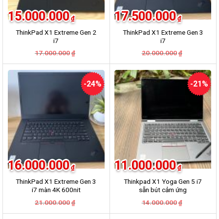
15.000.000
17.500.000
₫
₫
ThinkPad X1 Extreme Gen 2
ThinkPad X1 Extreme Gen 3
i7
i7
17.000.000
20.000.000
₫
₫
-24%
-21%
16.000.000
11.000.000
₫
₫
ThinkPad X1 Extreme Gen 3
Thinkpad X1 Yoga Gen 5 i7
i7 màn 4K 600nit
sẵn bút cảm ứng
21.000.000
14.000.000
₫
₫