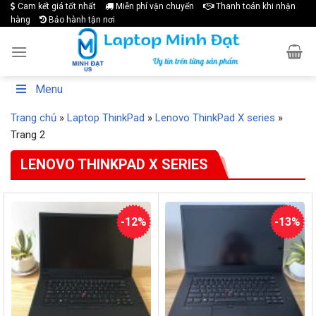
Cam kết giá tốt nhất
Miễn phí vận chuyển
Thanh toán khi nhận
Skip
hàng
Bảo hành tận nơi
to
content
Menu
Trang chủ
»
Laptop ThinkPad
»
Lenovo ThinkPad X series
»
Trang 2
LENOVO THINKPAD X SERIES
-12%
-13%