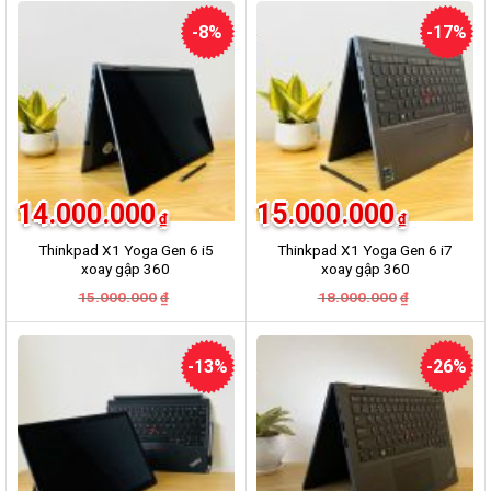
-8%
-17%
14.000.000
15.000.000
₫
₫
Thinkpad X1 Yoga Gen 6 i5
Thinkpad X1 Yoga Gen 6 i7
xoay gập 360
xoay gập 360
15.000.000
18.000.000
₫
₫
-13%
-26%