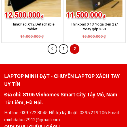
12.500.000
11.500.000
₫
₫
ThinkPad X12 Detachable
Thinkpad X13 Yoga Gen 2 i7
tablet
xoay gập 360
14.000.000
15.500.000
₫
₫
1
2
LAPTOP MINH ĐẠT - CHUYÊN LAPTOP XÁCH TAY
UY TÍN
Địa chỉ: S106 Vinhomes Smart City Tây Mỗ, Nam
Từ Liêm, Hà Nội.
Hotline: 039.772.8045 Hỗ trợ kỹ thuật: 0395.219.106 Email:
minhdatus.2912@gmail.com