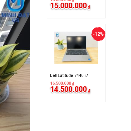
15.000.000
₫
-12%
Dell Latitude 7440 i7
16.500.000
₫
14.500.000
₫