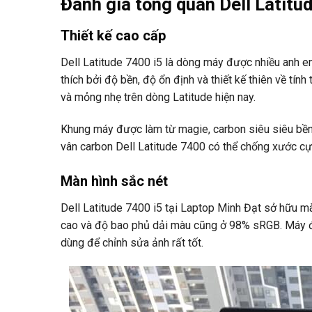
Đánh giá tổng quan Dell Latitu
Thiết kế cao cấp
Dell Latitude 7400 i5 là dòng máy được nhiều anh 
thích bởi độ bền, độ ổn định và thiết kế thiên về tín
và mỏng nhẹ trên dòng Latitude hiện nay.
Khung máy được làm từ magie, carbon siêu siêu bền 
vân carbon Dell Latitude 7400 có thể chống xước cực
Màn hình sắc nét
Dell Latitude 7400 i5 tại Laptop Minh Đạt sở hữu mà
cao và độ bao phủ dải màu cũng ở 98% sRGB. Máy đáp 
dùng để chỉnh sửa ảnh rất tốt.