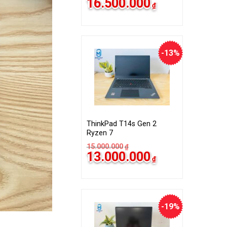
16.500.000
₫
-13%
ThinkPad T14s Gen 2
Ryzen 7
15.000.000
₫
13.000.000
₫
-19%