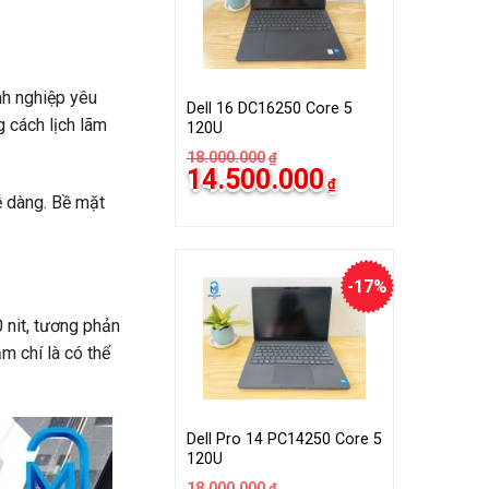
nh nghiệp yêu
Dell 16 DC16250 Core 5
g cách lịch lãm
120U
18.000.000
₫
14.500.000
₫
ễ dàng. Bề mặt
-17%
 nit, tương phản
m chí là có thể
Dell Pro 14 PC14250 Core 5
120U
18.000.000
₫