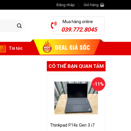
Đăng nhập
Giỏ hàng
Mua hàng online
039.772.8045
Tin tức
CÓ THỂ BẠN QUAN TÂM
-11%
Thinkpad P14s Gen 3 i7