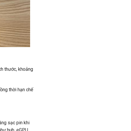
ch thước, khoảng
ồng thời hạn chế
ăng sạc pin khi
 như hub, eGPU