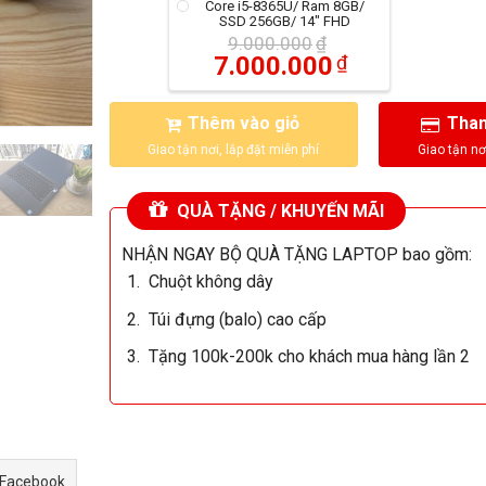
Core i5-8365U/ Ram 8GB/
SSD 256GB/ 14" FHD
9.000.000
₫
7.000.000
₫
Thêm vào giỏ
Than
QUÀ TẶNG / KHUYẾN MÃI
NHẬN NGAY BỘ QUÀ TẶNG LAPTOP bao gồm:
Chuột không dây
Túi đựng (balo) cao cấp
Tặng 100k-200k cho khách mua hàng lần 2
 Facebook