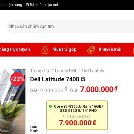
khi nhận hàng
Bảo hành tận nơi
Tìm
kiếm:
hàng trực tuyến
Mua trả góp
Khuyến mãi
Trang chủ
/
Laptop Dell
/
Dell Latitude
-22%
Dell Latitude 7400 i5
₫
7.000.000
₫
Giá:
9.000.000
Giá:
Core i5-8365U/ Ram 16GB/
SSD 512GB/ 14" FHD
9.900.000
₫
7.900.000
₫
Cấu
hình