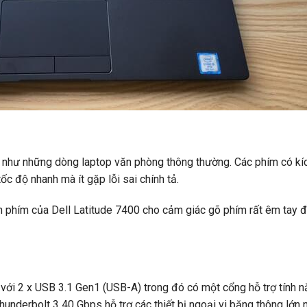
t như những dòng laptop văn phòng thông thường. Các phím có kí
c độ nhanh mà ít gặp lỗi sai chính tả.
àn phím của Dell Latitude 7400 cho cảm giác gõ phím rất êm tay đ
với 2 x USB 3.1 Gen1 (USB-A) trong đó có một cổng hỗ trợ tính n
Thunderbolt 3 40 Gbps hỗ trợ các thiết bị ngoại vi băng thông lớn