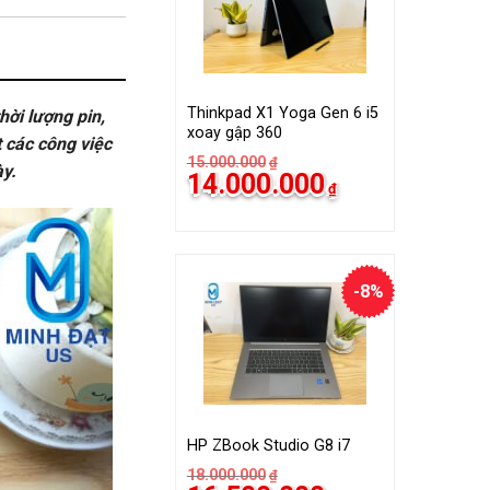
Thinkpad X1 Yoga Gen 6 i5
hời lượng pin,
xoay gập 360
 các công việc
15.000.000
₫
ày.
14.000.000
₫
-8%
HP ZBook Studio G8 i7
18.000.000
₫