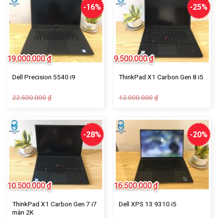
-16%
-25%
19.000.000
₫
9.500.000
₫
Dell Precision 5540 i9
ThinkPad X1 Carbon Gen 8 i5
22.500.000
12.000.000
₫
₫
-28%
-20%
10.500.000
₫
16.500.000
₫
ThinkPad X1 Carbon Gen 7 i7
Dell XPS 13 9310 i5
màn 2K