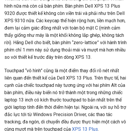
hình nữa mà còn cả bàn phím. Bàn phím Dell XPS 13 Plus
9320 được thiết kế không còn viền trái và phải như trên Dell
XPS 9310 nữa. Các keycap thể hiện rộng hơn, liền mạch hơn,
đem lại cảm giác đồng nhất với toàn bộ mặt C (mình cảm
thấy giống như máy là một khối không lắp ghép, không tách
rời). Hãng Dell cho biết, bàn phím “zero-lattice” với hành trình
phím chỉ 1 mm này sử dụng thoải mái và mượt mà hơn nhiều
so với thiết kế trước đây trên dòng XPS 13.
Touchpad “vô hình” cũng là một điểm thay đổi rõ nét nhất
liên quan đến thiết kế của Dell XPS 13 Plus. Trên thực tế, hai
cạnh của chiếc touchpad này tương ứng với hai phím Alt của
bàn phím, điều này biến nó trở thành một trong những chiếc
laptop 13 inch có kích thước touchpad to bản nhất trên thế
giới laptop tính đến thời điểm hiện tại. Ngoài ra, với sự hỗ trợ
đắc lực tới từ Windows Precision Driver, các thao tác
tracking, đa ngón, di chuyển đều được thực hiện một cách vô
cùng mượt mà trên touchpad của
XPS 13 Plus
.