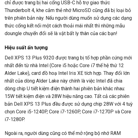
chỉ được trang bị hai cổng USB-C hỗ trợ giao thức
Thunderbolt 4, khe cắm thẻ nhớ MicroSD cũng đã bị loại bỏ
trên phiên bản này. Nếu người dùng muốn sử dụng các dạng
thức cổng kết nối một cách thoải mái nhất thì những mẫu
doungle chuyển đổi sẽ là vật bất ly thân của các bạn!
Hiệu suất ấn tượng
Dell XPS 13 Plus 9320 được trang bị tổ hợp phần cứng mới
nhất đến từ nhà Intel (Core i5 hoặc Core i7 thế hệ thứ 12
Alder Lake), card đồ hoạ Intel Iris XE tích hợp. Thay đổi lớn
nhất của dòng Alder Lake này chính là việc Intel đã chia
dòng chip U tiết kiệm điện thành hai phiên bản khác nhau:
15W tiết kiệm điện và 28W hiệu năng cao. Tất cả các phiên
bản Dell XPS 13 Plus đều được sử dụng chip 28W với 4 tuỳ
chọn Core i5-1240P, Core i7-1260P, Core i7-1270P và Core
i7-1280P.
Ngoài ra, người dùng cũng có thể mở rộng bộ nhớ RAM