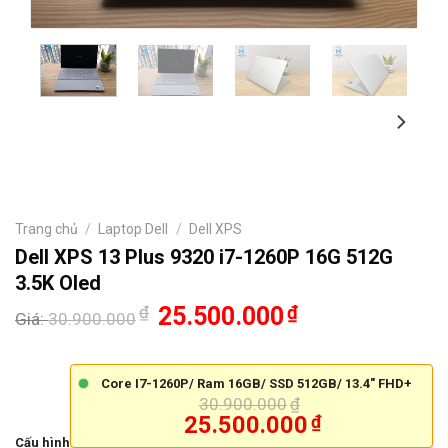
Trang chủ
/
Laptop Dell
/
Dell XPS
Dell XPS 13 Plus 9320 i7-1260P 16G 512G
3.5K Oled
₫
25.500.000
₫
Giá:
30.900.000
Core I7-1260P/ Ram 16GB/ SSD 512GB/ 13.4" FHD+
30.900.000
₫
25.500.000
₫
Cấu hình