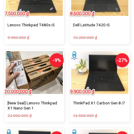
7.500.000
₫
8.600.000
₫
Lenovo Thinkpad T480s i5
Dell Latitude 7420 i5
9.900.000
10.200.000
₫
₫
-9%
-27%
20.000.000
₫
9.900.000
₫
[New Seal] Lenovo Thinkpad
ThinkPad X1 Carbon Gen 8 i7
X1 Nano Gen 1
22.000.000
13.500.000
₫
₫