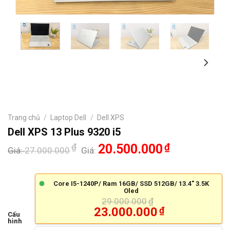
Trang chủ
/
Laptop Dell
/
Dell XPS
Dell XPS 13 Plus 9320 i5
₫
20.500.000
₫
Giá:
27.000.000
Giá:
Core I5-1240P/ Ram 16GB/ SSD 512GB/ 13.4" 3.5K
Oled
29.000.000
₫
23.000.000
₫
Cấu
hình