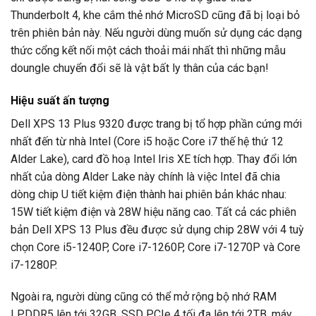
Thunderbolt 4, khe cắm thẻ nhớ MicroSD cũng đã bị loại bỏ
trên phiên bản này. Nếu người dùng muốn sử dụng các dạng
thức cổng kết nối một cách thoải mái nhất thì những mẫu
doungle chuyển đổi sẽ là vật bất ly thân của các bạn!
Hiệu suất ấn tượng
Dell XPS 13 Plus 9320 được trang bị tổ hợp phần cứng mới
nhất đến từ nhà Intel (Core i5 hoặc Core i7 thế hệ thứ 12
Alder Lake), card đồ hoạ Intel Iris XE tích hợp. Thay đổi lớn
nhất của dòng Alder Lake này chính là việc Intel đã chia
dòng chip U tiết kiệm điện thành hai phiên bản khác nhau:
15W tiết kiệm điện và 28W hiệu năng cao. Tất cả các phiên
bản Dell XPS 13 Plus đều được sử dụng chip 28W với 4 tuỳ
chọn Core i5-1240P, Core i7-1260P, Core i7-1270P và Core
i7-1280P.
Ngoài ra, người dùng cũng có thể mở rộng bộ nhớ RAM
LPDDR5 lên tới 32GB, SSD PCIe 4 tối đa lên tới 2TB, máy