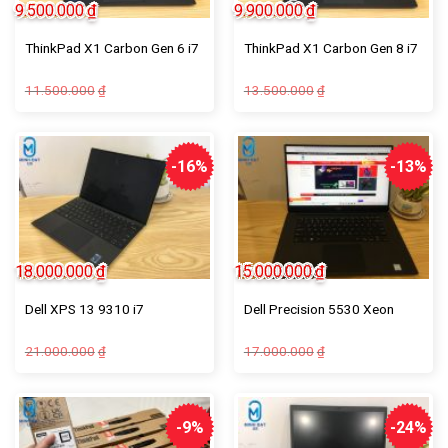
9.500.000
₫
9.900.000
₫
ThinkPad X1 Carbon Gen 6 i7
ThinkPad X1 Carbon Gen 8 i7
11.500.000
13.500.000
₫
₫
-16%
-13%
18.000.000
₫
15.000.000
₫
Dell XPS 13 9310 i7
Dell Precision 5530 Xeon
21.000.000
17.000.000
₫
₫
-9%
-24%