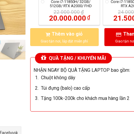
Core i7-11850H/ 32GB/
Core i7-1185
512GB/ RTX A2000/ FHD
RTX A2
22.000.000
₫
24.000
20.000.000
₫
21.50
Thêm vào giỏ
Than
QUÀ TẶNG / KHUYẾN MÃI
NHẬN NGAY BỘ QUÀ TẶNG LAPTOP bao gồm:
Chuột không dây
Túi đựng (balo) cao cấp
Tặng 100k-200k cho khách mua hàng lần 2
 Facebook