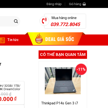
Đăng nhập
Giỏ hàng
Mua hàng online
039.772.8045
Tin tức
CÓ THỂ BẠN QUAN TÂM
r
-11%
0H/ 32GB/ 1TB/
 4K DreamColor
.000
₫
0.000
₫
Thinkpad P14s Gen 3 i7