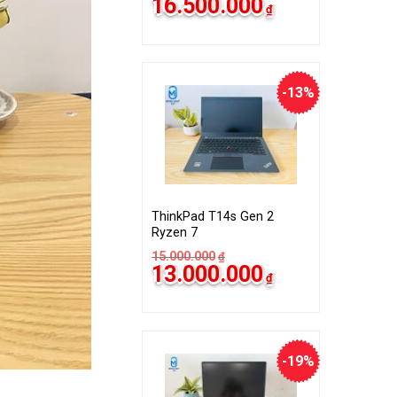
16.500.000
₫
-13%
ThinkPad T14s Gen 2
Ryzen 7
15.000.000
₫
13.000.000
₫
-19%