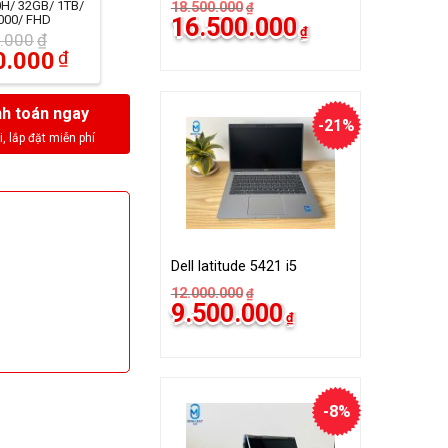
0H/ 32GB/ 1TB/
18.500.000
₫
000/ FHD
16.500.000
₫
.000
₫
0.000
₫
h toán ngay
-21%
Dell latitude 5421 i5
12.000.000
₫
9.500.000
₫
-8%