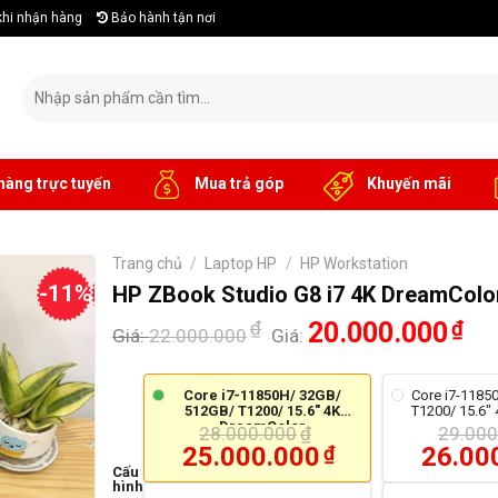
khi nhận hàng
Bảo hành tận nơi
Tìm
kiếm:
hàng trực tuyến
Mua trả góp
Khuyến mãi
Trang chủ
/
Laptop HP
/
HP Workstation
-11%
HP ZBook Studio G8 i7 4K DreamColo
₫
20.000.000
₫
Giá:
22.000.000
Giá:
Core i7-11850H/ 32GB/
Core i7-1185
512GB/ T1200/ 15.6" 4K
T1200/ 15.6"
DreamColor
28.000.000
₫
29.000
25.000.000
₫
26.00
Cấu
hình