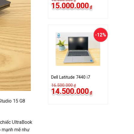
15.000.000
₫
-12%
Dell Latitude 7440 i7
16.500.000
₫
14.500.000
₫
Studio 15 G8
 chiếc UltraBook
op mạnh mẽ như