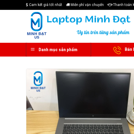
Skip
Cam kết giá tốt nhất
Miễn phí vận chuyển
Thanh toán 
to
content
Bán 
Danh mục sản phẩm