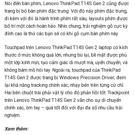
Nói đến bàn phím, Lenovo ThinkPad T14S Gen 2 cũng được
trang bị bộ bàn phím đặc trưng. Với độ nảy phím đặc trưng,
đi kèm với đó là hành trình phím rất sâu; layouts phím được
bố trí một cách hoàn hảo. Nhìn chung, trải nghiệm gõ cực kỳ
đỉnh cao là thứ các bạn sẽ có khi gõ cụm bàn phím này.
Touchpad trên Lenovo ThinkPad T14S Gen 2 laptop có kích
thước ở mức không quá lớn; nhưng bù lại, bề mặt được phủ
một lớp kính mịn; tạo cảm giác di mượt mà, uyển chuyển, và
không bám mồ hôi tay. Ngoài ra, touchpad của ThinkPad
T14S Gen 2 được trang bị Windows Precision Driver; đem
lại khả năng tracking chính xác; nhạy bén trên từng cử chỉ.
Hai bên chuột trái phải vật lý cho độ phản hồi tốt. Trackpoint
trên Lenovo ThinkPad T14S Gen 2 vẫn cho sự di chuyển
chính xác, ôm tay – quá tốt đối với đại đa số nhu cầu trải
nghiệm.
Xem thêm: