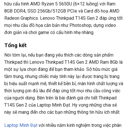
hữu cấu hình AMD Ryzen 5 5650U (6×12 luồng) với Ram
8GB DDR4, SSD 256Gb/512GB PCIe và Card đồ hoạ AMD
Radeon Graphics. Lenovo Thinkpad T14S Gen 2 đáp ứng tốt
mọi nhu cầu đồ họa căn bản như Photoshop, dựng video
đơn giản và chơi game có cấu hình nhẹ nhàng.
Tổng kết
Nói tóm lại, nếu bạn đang yêu thích các dòng sản phẩm
Thinkpad thì Lenovo Thinkpad T14S Gen 2 AMD Ram 8Gb là
một sự lựa chọn đáng để bạn tham khảo. Sở hữu mức giá
tầm trung, nhưng chiếc máy tính này lại được trang bị trang
bị hiệu suất mạnh mẽ, thiết kế bền bỉ, màn hình chất lượng và
thời lượng pin đủ lâu để đáp ứng tốt mọi nhu cầu công việc
của người dùng. Bên trên là bài đánh giá chi tiết Thinkpad
T14S Gen 2 của Laptop Minh Đạt. Hy vọng những chia sẻ
này sẽ mang đến cho các bạn những thông tin hữu ích nhất.
Laptop Minh Đạt
với nhiều năm kinh nghiệm trong việc phân