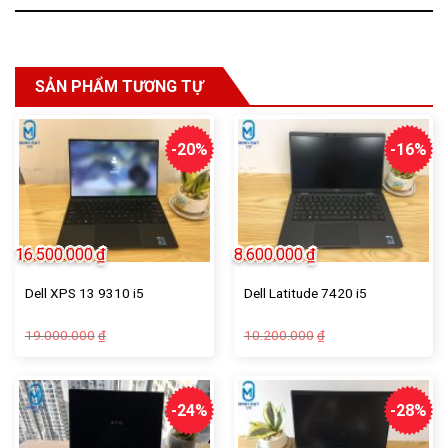
SẢN PHẨM TƯƠNG TỰ
-20%
-16%
16.500.000
₫
8.600.000
₫
Dell XPS 13 9310 i5
Dell Latitude 7420 i5
19.000.000
10.200.000
₫
₫
-24%
-28%