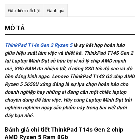
Đặc điểm nổi bật
Đánh giá
Tư vấn & bán hàng qua Facebook
MÔ TẢ
ThinkPad T14s Gen 2 Ryzen 5
là sự kết hợp hoàn hảo
giữa hiệu suất làm việc và thiết kế. ThinkPad T14S Gen 2
tại Laptop Minh Đạt sở hữu bộ vi xử lý chip AMD mạnh
mẽ, 8Gb RAM đa nhiệm tốt, ổ cứng SSD tốc độ cao và độ
bền đáng kinh ngạc. Lenovo ThinkPad T14S G2 chip AMD
Ryzen 5 5650U xứng đáng là sự lựa chọn hoàn hảo cho
doanh nghiệp hay những ai đang cần một chiếc laptop
chuyên dụng để làm việc. Hãy cùng Laptop Minh Đạt trải
nghiệm nghiệm ngay sản phẩm này trong bài viết dưới
đây bạn nhé.
Đánh giá chi tiết ThinkPad T14s Gen 2 chip
AMD Ryzen 5 Ram 8Gb