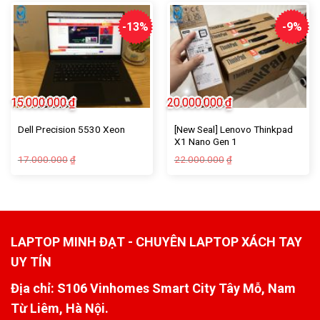
-13%
-9%
15.000.000
₫
20.000.000
₫
[New Seal] Lenovo Thinkpad
Dell Precision 5530 Xeon
X1 Nano Gen 1
17.000.000
22.000.000
₫
₫
LAPTOP MINH ĐẠT - CHUYÊN LAPTOP XÁCH TAY
UY TÍN
Địa chỉ: S106 Vinhomes Smart City Tây Mỗ, Nam
Từ Liêm, Hà Nội.