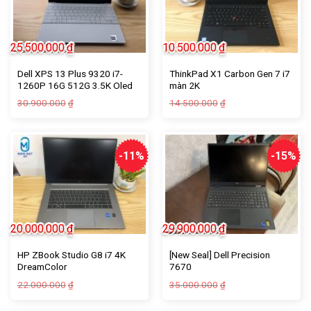
25.500.000
₫
10.500.000
₫
Dell XPS 13 Plus 9320 i7-
ThinkPad X1 Carbon Gen 7 i7
1260P 16G 512G 3.5K Oled
màn 2K
30.900.000
14.500.000
₫
₫
-11%
-15%
20.000.000
₫
29.900.000
₫
HP ZBook Studio G8 i7 4K
[New Seal] Dell Precision
DreamColor
7670
22.000.000
35.000.000
₫
₫