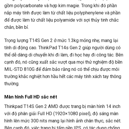
gồm polycarbonate và hợp kim magie. Trong khi đó phần
nắp máy tính được làm từ chất liệu polyphenylene và phần
đế được làm từ chất liệu polyamide với sợi thủy tinh chắc
chắn, bền bỉ.
Trọng lượng T14S Gen 2 ở mức 1.3kg mỏng nhẹ; mang lại
tính di động cao. ThinkPad T14s Gen 2 giúp người dùng có
thể dễ dàng di chuyển khi đi làm, đi học hay đi công tác. Bên
cạnh đó, nó cũng xuất sắc vượt qua mọi thử nghiệm độ bền
MIL-STD 810G để đảm bảo rằng nó có thể chịu được môi
trường khắc nghiệt hơn hầu hết các máy tính xách tay thông
thường.
Màn hình Full HD sắc nét
Thinkpad T14S Gen 2 AMD được trang bị màn hình 14 inch
với độ phân giải Full HD (1920×1080 pixel), độ sáng màn
hình lên mức 300 nits mang lại hình ảnh chân thực, sắc nét.
Bên cạnh đó, việc trang bị tấm nền IPS, có tác dụng chống