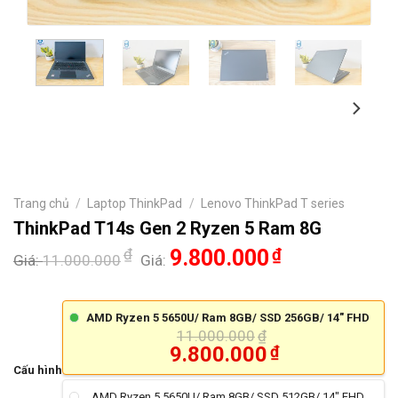
Trang chủ
/
Laptop ThinkPad
/
Lenovo ThinkPad T series
ThinkPad T14s Gen 2 Ryzen 5 Ram 8G
₫
9.800.000
₫
Giá:
11.000.000
Giá:
AMD Ryzen 5 5650U/ Ram 8GB/ SSD 256GB/ 14" FHD
11.000.000
₫
9.800.000
₫
Cấu hình
AMD Ryzen 5 5650U/ Ram 8GB/ SSD 512GB/ 14" FHD