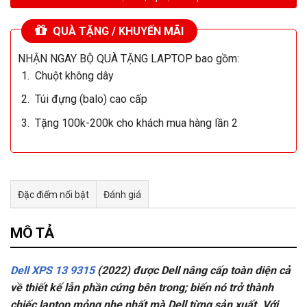
QUÀ TẶNG / KHUYẾN MÃI
NHẬN NGAY BỘ QUÀ TẶNG LAPTOP bao gồm:
Chuột không dây
Túi đựng (balo) cao cấp
Tặng 100k-200k cho khách mua hàng lần 2
Đặc điểm nổi bật
Đánh giá
Tư vấn & bán hàng qua Facebook
MÔ TẢ
Dell XPS 13 9315
(2022) được Dell nâng cấp toàn diện cả
về thiết kế lẫn phần cứng bên trong; biến nó trở thành
chiếc laptop mỏng nhẹ nhất mà Dell từng sản xuất.
Với