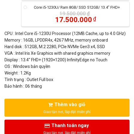
Core i5-1230U/ Ram 8GB/ SSD 512GB/ 13.4" FHD+
19.500.000
₫
17.500.000
₫
CPU : Intel Core i5-1230U Processor (12MB Cache, up to 4.0 GHz)
Memory : 16GB, LPDDR4x, 4267 MHz, memory onboard
Hard disk : 512GB, M.2 2280, PCIe NVMe Gen3 x4, SSD
VGA : Intel Iris Xe Graphics with shared graphics memory
Display : 13.4″ FHD+ (1920×1200) InfinityEdge no Touch
OS : Windows bản quyền
Weight : 1.2Kg
Tình trạng : Outlet Full box
Bảo hành : 06 tháng
Thêm vào giỏ
Thanh toán ngay