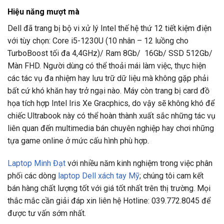
Hiệu năng mượt mà
Dell đã trang bị bộ vi xử lý Intel thế hệ thứ 12 tiết kiệm điện
với tùy chọn: Core i5-1230U (10 nhân – 12 luồng cho
TurboBoost tối đa 4,4GHz)/ Ram 8Gb/ 16Gb/ SSD 512Gb/
Màn FHD. Người dùng có thể thoải mái làm việc, thực hiện
các tác vụ đa nhiệm hay lưu trữ dữ liệu mà không gặp phải
bất cứ khó khăn hay trở ngại nào. Máy còn trang bị card đồ
họa tích hợp Intel Iris Xe Gracphics, do vậy sẽ không khó để
chiếc Ultrabook này có thể hoàn thành xuất sắc những tác vụ
liên quan đến multimedia bán chuyên nghiệp hay chơi những
tựa game online ở mức cấu hình phù hợp.
Laptop Minh Đạt
với nhiều năm kinh nghiệm trong việc phân
phối các dòng
laptop Dell xách tay Mỹ
; chúng tôi cam kết
bán hàng chất lượng tốt với giá tốt nhất trên thị trường. Mọi
thắc mắc cần giải đáp xin liên hệ Hotline: 039.772.8045 để
được tư vấn sớm nhất.