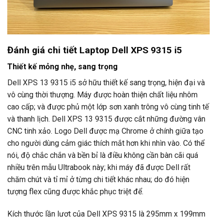
Đánh giá chi tiết Laptop Dell XPS 9315 i5
Thiết kế mỏng nhẹ, sang trọng
Dell XPS 13 9315 i5 sở hữu thiết kế sang trọng, hiện đại và
vô cùng thời thượng. Máy được hoàn thiện chất liệu nhôm
cao cấp; và được phủ một lớp sơn xanh trông vô cùng tinh tế
và thanh lịch. Dell XPS 13 9315 được cắt những đường vân
CNC tinh xảo. Logo Dell được mạ Chrome ở chính giữa tạo
cho người dùng cảm giác thích mắt hơn khi nhìn vào. Có thể
nói, độ chắc chắn và bền bỉ là điều không cần bàn cãi quá
nhiều trên mẫu Ultrabook này; khi máy đã được Dell rất
chăm chút và tỉ mỉ ở từng chi tiết khác nhau; do đó hiện
tượng flex cũng được khắc phục triệt để.
Kích thước lần lượt của Dell XPS 9315 là 295mm x 199mm