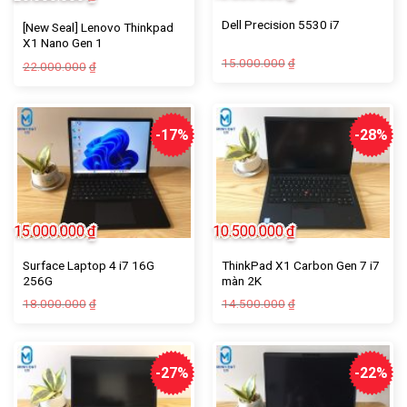
Dell Precision 5530 i7
[New Seal] Lenovo Thinkpad
X1 Nano Gen 1
15.000.000
₫
22.000.000
₫
-17%
-28%
15.000.000
₫
10.500.000
₫
Surface Laptop 4 i7 16G
ThinkPad X1 Carbon Gen 7 i7
256G
màn 2K
18.000.000
14.500.000
₫
₫
-27%
-22%