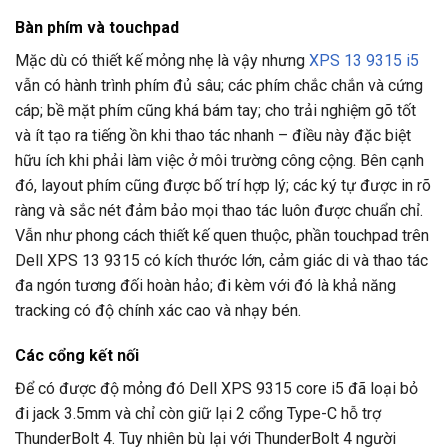
Bàn phím và touchpad
Mặc dù có thiết kế mỏng nhẹ là vậy nhưng
XPS 13 9315 i5
vẫn có hành trình phím đủ sâu; các phím chắc chắn và cứng
cáp; bề mặt phím cũng khá bám tay; cho trải nghiệm gõ tốt
và ít tạo ra tiếng ồn khi thao tác nhanh – điều này đặc biệt
hữu ích khi phải làm việc ở môi trường công cộng. Bên cạnh
đó, layout phím cũng được bố trí hợp lý; các ký tự được in rõ
ràng và sắc nét đảm bảo mọi thao tác luôn được chuẩn chỉ.
Vẫn như phong cách thiết kế quen thuộc, phần touchpad trên
Dell XPS 13 9315 có kích thước lớn, cảm giác di và thao tác
đa ngón tương đối hoàn hảo; đi kèm với đó là khả năng
tracking có độ chính xác cao và nhạy bén.
Các cổng kết nối
Để có được độ mỏng đó Dell XPS 9315 core i5 đã loại bỏ
đi jack 3.5mm và chỉ còn giữ lại 2 cổng Type-C hỗ trợ
ThunderBolt 4. Tuy nhiên bù lại với ThunderBolt 4 người