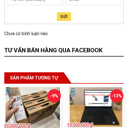
GỬI
Chưa có bình luận nào
TƯ VẤN BÁN HÀNG QUA FACEBOOK
SẢN PHẨM TƯƠNG TỰ
-9%
-13%
13.000.000
₫
20.000.000
₫