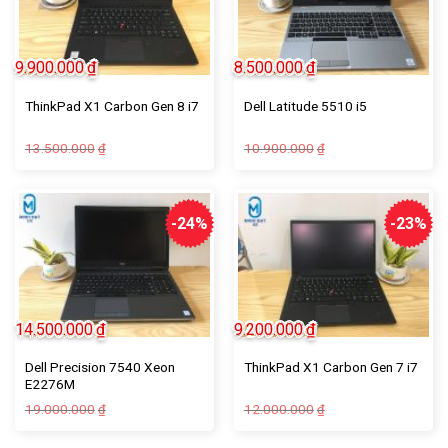
9.900.000
₫
8.500.000
₫
ThinkPad X1 Carbon Gen 8 i7
Dell Latitude 5510 i5
13.500.000
10.900.000
₫
₫
-24%
-23%
14.500.000
₫
9.200.000
₫
Dell Precision 7540 Xeon
ThinkPad X1 Carbon Gen 7 i7
E2276M
19.000.000
12.000.000
₫
₫