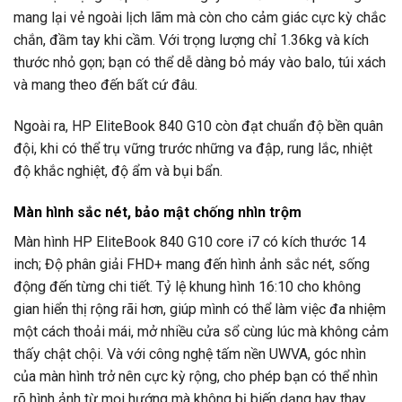
mang lại vẻ ngoài lịch lãm mà còn cho cảm giác cực kỳ chắc
chắn, đầm tay khi cầm. Với trọng lượng chỉ 1.36kg và kích
thước nhỏ gọn; bạn có thể dễ dàng bỏ máy vào balo, túi xách
và mang theo đến bất cứ đâu.
Ngoài ra, HP EliteBook 840 G10 còn đạt chuẩn độ bền quân
đội, khi có thể trụ vững trước những va đập, rung lắc, nhiệt
độ khắc nghiệt, độ ẩm và bụi bẩn.
Màn hình sắc nét, bảo mật chống nhìn trộm
Màn hình HP EliteBook 840 G10 core i7 có kích thước 14
inch; Độ phân giải FHD+ mang đến hình ảnh sắc nét, sống
động đến từng chi tiết. Tỷ lệ khung hình 16:10 cho không
gian hiển thị rộng rãi hơn, giúp mình có thể làm việc đa nhiệm
một cách thoải mái, mở nhiều cửa sổ cùng lúc mà không cảm
thấy chật chội. Và với công nghệ tấm nền UWVA, góc nhìn
của màn hình trở nên cực kỳ rộng, cho phép bạn có thể nhìn
rõ hình ảnh từ mọi hướng mà không bị biến dạng hay thay