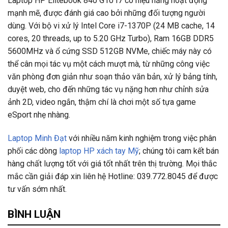
Laptop HP Elitebook 840 G10 I7 có hiệu năng hoạt động
mạnh mẽ, được đánh giá cao bởi những đối tượng người
dùng. Với bộ vi xử lý Intel Core i7-1370P (24 MB cache, 14
cores, 20 threads, up to 5.20 GHz Turbo), Ram 16GB DDR5
5600MHz và ổ cứng SSD 512GB NVMe, chiếc máy này có
thể cân mọi tác vụ một cách mượt mà, từ những công việc
văn phòng đơn giản như soạn thảo văn bản, xử lý bảng tính,
duyệt web, cho đến những tác vụ nặng hơn như chỉnh sửa
ảnh 2D, video ngắn, thậm chí là chơi một số tựa game
eSport nhẹ nhàng.
Laptop Minh Đạt
với nhiều năm kinh nghiệm trong việc phân
phối các dòng
laptop HP xách tay Mỹ
; chúng tôi cam kết bán
hàng chất lượng tốt với giá tốt nhất trên thị trường. Mọi thắc
mắc cần giải đáp xin liên hệ Hotline: 039.772.8045 để được
tư vấn sớm nhất.
BÌNH LUẬN