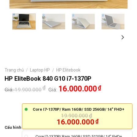
Trang chủ
/
Laptop HP
/
HP Elitebook
HP EliteBook 840 G10 i7-1370P
₫
16.000.000
₫
Giá:
19.900.000
Giá:
Core I7-1370P/ Ram 16GB/ SSD 256GB/ 14" FHD+
19.900.000
₫
16.000.000
₫
Cấu hình
Core I7-1370P/ Ram 16GB/ SSD 512GB/ 14" FHD+