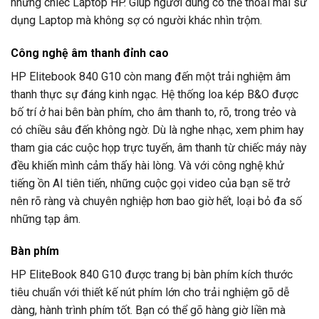
những chiếc Laptop HP. Giúp người dùng có thể thoải mái sử
dụng Laptop mà không sợ có người khác nhìn trộm.
Công nghệ âm thanh đỉnh cao
HP Elitebook 840 G10 còn mang đến một trải nghiệm âm
thanh thực sự đáng kinh ngạc. Hệ thống loa kép B&O được
bố trí ở hai bên bàn phím, cho âm thanh to, rõ, trong trẻo và
có chiều sâu đến không ngờ. Dù là nghe nhạc, xem phim hay
tham gia các cuộc họp trực tuyến, âm thanh từ chiếc máy này
đều khiến mình cảm thấy hài lòng. Và với công nghệ khử
tiếng ồn AI tiên tiến, những cuộc gọi video của bạn sẽ trở
nên rõ ràng và chuyên nghiệp hơn bao giờ hết, loại bỏ đa số
những tạp âm.
Bàn phím
HP EliteBook 840 G10 được trang bị bàn phím kích thước
tiêu chuẩn với thiết kế nút phím lớn cho trải nghiệm gõ dễ
dàng, hành trình phím tốt. Bạn có thể gõ hàng giờ liền mà