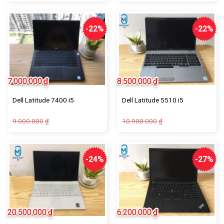
-22%
-22%
7.000.000
₫
8.500.000
₫
Dell Latitude 7400 i5
Dell Latitude 5510 i5
9.000.000
10.900.000
₫
₫
-24%
-27%
20.500.000
₫
6.200.000
₫