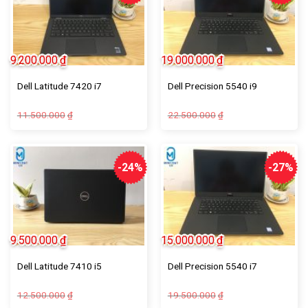
9.200.000
₫
19.000.000
₫
Dell Latitude 7420 i7
Dell Precision 5540 i9
11.500.000
22.500.000
₫
₫
-24%
-27%
9.500.000
₫
15.000.000
₫
Dell Latitude 7410 i5
Dell Precision 5540 i7
12.500.000
19.500.000
₫
₫