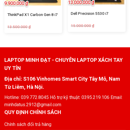
13.000.000
₫
9.900.000
₫
Dell Precision 5530 i7
ThinkPad X1 Carbon Gen 8 i7
15.000.000
₫
13.500.000
₫
LAPTOP MINH ĐẠT - CHUYÊN LAPTOP XÁCH TAY
UY TÍN
Địa chỉ: S106 Vinhomes Smart City Tây Mỗ, Nam
Từ Liêm, Hà Nội.
Hotline: 039.772.8045 Hỗ trợ kỹ thuật: 0395.219.106 Email:
minhdatus.2912@gmail.com
QUY ĐỊNH CHÍNH SÁCH
Chính sách đổi trả hàng