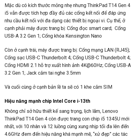
Mặc dù có kích thước mỏng nhẹ nhưng ThinkPad T14 Gen 4
i5 vẫn được tích hợp đầy đủ các cổng kết nối để đáp ứng
nhu cầu kết nối với đa dạng các thiết bị ngoại vi. Cụ thể, ở
cạnh phải máy được trang bị: Cổng đọc smart card; Cổng
USB-A 3.2 Gen 1; Cổng khóa Kensington Nano
Còn ở cạnh trái, máy được trang bị: Cổng mạng LAN (RJ45);
Cổng sạc USB-C Thunderbolt 4; Cổng USB-C Thunderbolt 4;
Cổng HDMI 2.1 hỗ trợ xuất hình ảnh 4K@60Hz; Cổng USB-A
3.2 Gen 1; Jack cắm tai nghe 3.5mm
Và cuối cùng ở cạnh bản lề ta sẽ có 1 khe cắm SIM
Hiệu năng mạnh chip Intel Core i-13th
Không chỉ sở hữu thiết kế sang trọng, lịch lãm, Lenovo
ThinkPad T14 Gen 4 còn được trang con chip i5 1345U mới
nhất, với 10 nhân và 12 luồng cùng xung nhịp tối đa lên đến
4.6GHz đem đến hiệu năng khá mạnh mẽ, “xử đẹp” các tác