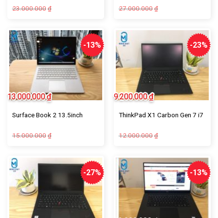
23.000.000
27.000.000
₫
₫
-13%
-23%
13.000.000
₫
9.200.000
₫
Surface Book 2 13.5inch
ThinkPad X1 Carbon Gen 7 i7
15.000.000
12.000.000
₫
₫
-27%
-13%