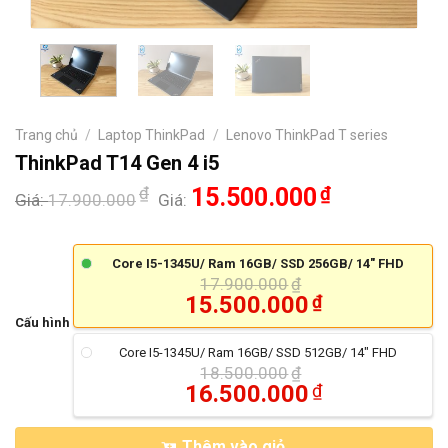
Trang chủ
/
Laptop ThinkPad
/
Lenovo ThinkPad T series
ThinkPad T14 Gen 4 i5
₫
15.500.000
₫
Giá:
17.900.000
Giá:
Core I5-1345U/ Ram 16GB/ SSD 256GB/ 14" FHD
17.900.000
₫
15.500.000
₫
Cấu hình
Core I5-1345U/ Ram 16GB/ SSD 512GB/ 14" FHD
18.500.000
₫
16.500.000
₫
Thêm vào giỏ