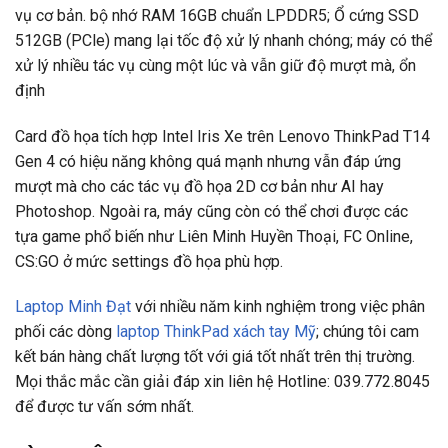
vụ cơ bản. bộ nhớ RAM 16GB chuẩn LPDDR5; Ổ cứng SSD
512GB (PCle) mang lại tốc độ xử lý nhanh chóng; máy có thể
xử lý nhiều tác vụ cùng một lúc và vẫn giữ độ mượt mà, ổn
định
Card đồ họa tích hợp Intel Iris Xe trên Lenovo ThinkPad T14
Gen 4 có hiệu năng không quá mạnh nhưng vẫn đáp ứng
mượt mà cho các tác vụ đồ họa 2D cơ bản như AI hay
Photoshop. Ngoài ra, máy cũng còn có thể chơi được các
tựa game phổ biến như Liên Minh Huyền Thoại, FC Online,
CS:GO ở mức settings đồ họa phù hợp.
Laptop Minh Đạt
với nhiều năm kinh nghiệm trong việc phân
phối các dòng
laptop ThinkPad xách tay Mỹ
; chúng tôi cam
kết bán hàng chất lượng tốt với giá tốt nhất trên thị trường.
Mọi thắc mắc cần giải đáp xin liên hệ Hotline: 039.772.8045
để được tư vấn sớm nhất.