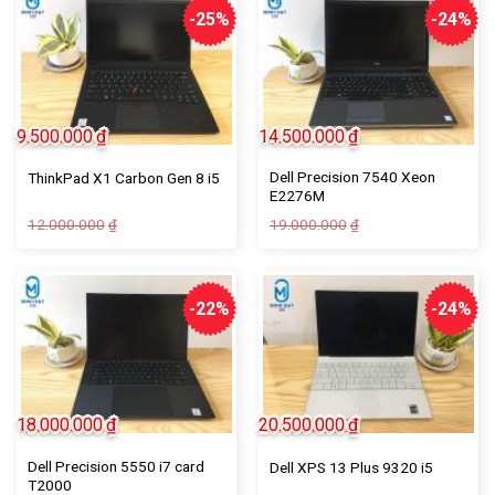
-25%
-24%
9.500.000
₫
14.500.000
₫
Dell Precision 7540 Xeon
ThinkPad X1 Carbon Gen 8 i5
E2276M
12.000.000
19.000.000
₫
₫
-22%
-24%
18.000.000
₫
20.500.000
₫
Dell Precision 5550 i7 card
Dell XPS 13 Plus 9320 i5
T2000