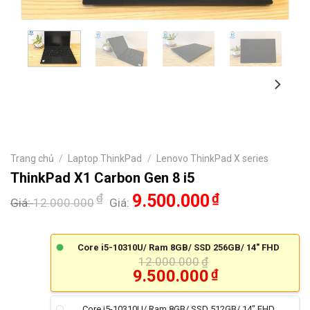
Trang chủ
/
Laptop ThinkPad
/
Lenovo ThinkPad X series
ThinkPad X1 Carbon Gen 8 i5
₫
9.500.000
₫
Giá:
12.000.000
Giá:
Core i5-10310U/ Ram 8GB/ SSD 256GB/ 14" FHD
12.000.000
₫
9.500.000
₫
Core i5-10310U/ Ram 8GB/ SSD 512GB/ 14" FHD