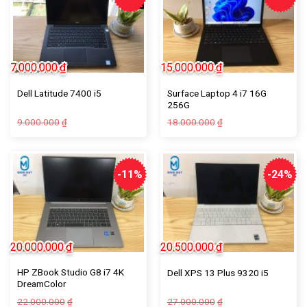
7.000.000
₫
15.000.000
₫
Surface Laptop 4 i7 16G
Dell Latitude 7400 i5
256G
9.000.000
18.000.000
₫
₫
-11%
-24%
20.000.000
₫
20.500.000
₫
HP ZBook Studio G8 i7 4K
Dell XPS 13 Plus 9320 i5
DreamColor
22.000.000
27.000.000
₫
₫