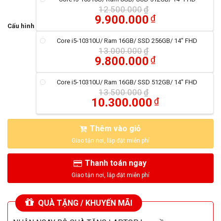
12.500.000
₫
9.900.000
₫
Cấu hình
Core i5-10310U/ Ram 16GB/ SSD 256GB/ 14" FHD
13.000.000
₫
9.800.000
₫
Core i5-10310U/ Ram 16GB/ SSD 512GB/ 14" FHD
13.500.000
₫
10.300.000
₫
Thêm vào giỏ
Thanh toán ngay
QUÀ TẶNG / KHUYẾN MÃI