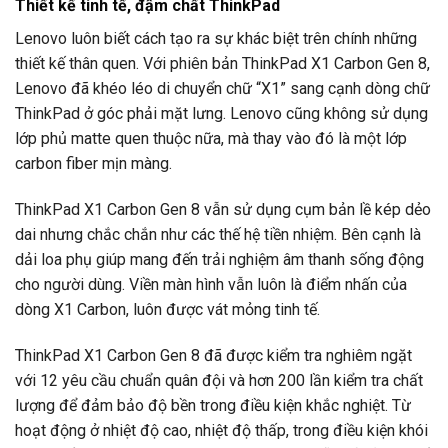
Thiết kế tinh tế, đậm chất ThinkPad
Lenovo luôn biết cách tạo ra sự khác biệt trên chính những
thiết kế thân quen. Với phiên bản ThinkPad X1 Carbon Gen 8,
Lenovo đã khéo léo di chuyển chữ “X1” sang cạnh dòng chữ
ThinkPad ở góc phải mặt lưng. Lenovo cũng không sử dụng
lớp phủ matte quen thuộc nữa, mà thay vào đó là một lớp
carbon fiber mịn màng.
ThinkPad X1 Carbon Gen 8 vẫn sử dụng cụm bản lề kép dẻo
dai nhưng chắc chắn như các thế hệ tiền nhiệm. Bên cạnh là
dải loa phụ giúp mang đến trải nghiệm âm thanh sống động
cho người dùng. Viền màn hình vẫn luôn là điểm nhấn của
dòng X1 Carbon, luôn được vát mỏng tinh tế.
ThinkPad X1 Carbon Gen 8 đã được kiểm tra nghiêm ngặt
với 12 yêu cầu chuẩn quân đội và hơn 200 lần kiểm tra chất
lượng để đảm bảo độ bền trong điều kiện khắc nghiệt. Từ
hoạt động ở nhiệt độ cao, nhiệt độ thấp, trong điều kiện khói