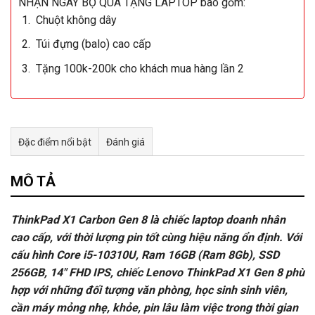
NHẬN NGAY BỘ QUÀ TẶNG LAPTOP bao gồm:
Chuột không dây
Túi đựng (balo) cao cấp
Tặng 100k-200k cho khách mua hàng lần 2
Đặc điểm nổi bật
Đánh giá
Tư vấn & bán hàng qua Facebook
MÔ TẢ
ThinkPad X1 Carbon Gen 8 là chiếc laptop doanh nhân
cao cấp, với thời lượng pin tốt cùng hiệu năng ổn định. Với
cấu hình Core i5-10310U, Ram 16GB (Ram 8Gb), SSD
256GB, 14″ FHD IPS, chiếc Lenovo ThinkPad X1 Gen 8 phù
hợp với những đối tượng văn phòng, học sinh sinh viên,
cần máy mỏng nhẹ, khỏe, pin lâu làm việc trong thời gian