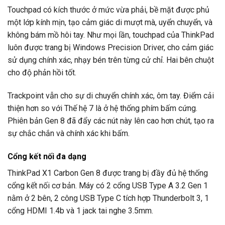
Touchpad có kích thước ở mức vừa phải, bề mặt được phủ
một lớp kính mịn, tạo cảm giác di mượt mà, uyển chuyển, và
không bám mồ hôi tay. Như mọi lần, touchpad của ThinkPad
luôn được trang bị Windows Precision Driver, cho cảm giác
sử dụng chính xác, nhạy bén trên từng cử chỉ. Hai bên chuột
cho độ phản hồi tốt.
Trackpoint vẫn cho sự di chuyển chính xác, ôm tay. Điểm cải
thiện hơn so với Thế hệ 7 là ở hệ thống phím bấm cứng.
Phiên bản Gen 8 đã đẩy các nút này lên cao hơn chút, tạo ra
sự chắc chắn và chính xác khi bấm.
Cổng kết nối đa dạng
ThinkPad X1 Carbon Gen 8 được trang bị đầy đủ hệ thống
cổng kết nối cơ bản. Máy có 2 cổng USB Type A 3.2 Gen 1
nằm ở 2 bên, 2 công USB Type C tích hợp Thunderbolt 3, 1
cổng HDMI 1.4b và 1 jack tai nghe 3.5mm.