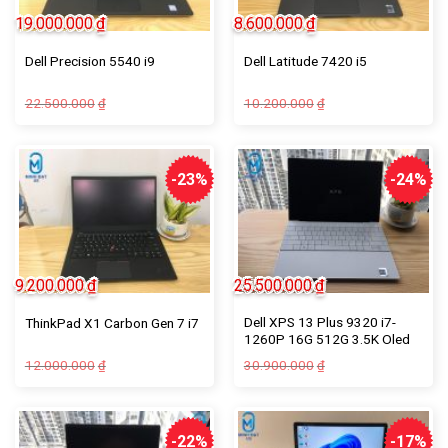
19.000.000
₫
8.600.000
₫
Dell Precision 5540 i9
Dell Latitude 7420 i5
22.500.000
10.200.000
₫
₫
-23%
-24%
9.200.000
₫
25.500.000
₫
Dell XPS 13 Plus 9320 i7-
ThinkPad X1 Carbon Gen 7 i7
1260P 16G 512G 3.5K Oled
12.000.000
30.900.000
₫
₫
-22%
-17%