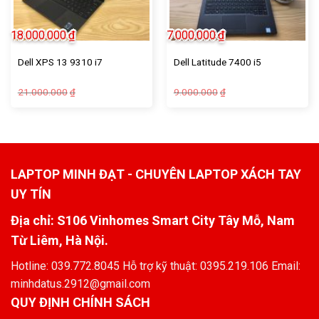
18.000.000
₫
7.000.000
₫
Dell XPS 13 9310 i7
Dell Latitude 7400 i5
21.000.000
9.000.000
₫
₫
LAPTOP MINH ĐẠT - CHUYÊN LAPTOP XÁCH TAY
UY TÍN
Địa chỉ: S106 Vinhomes Smart City Tây Mỗ, Nam
Từ Liêm, Hà Nội.
Hotline: 039.772.8045 Hỗ trợ kỹ thuật: 0395.219.106 Email:
minhdatus.2912@gmail.com
QUY ĐỊNH CHÍNH SÁCH