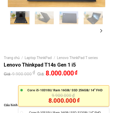
Trang chủ
/
Laptop ThinkPad
/
Lenovo ThinkPad T series
Lenovo Thinkpad T14s Gen 1 i5
₫
8.000.000
₫
Giá:
9.900.000
Giá:
Core i5-10310U/ Ram 16GB/ SSD 256GB/ 14" FHD
9.900.000
₫
8.000.000
₫
Cấu hình
Core i5-10310U/ Ram 16GB/ SSD 512GB/ 14" FHD