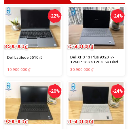
-22%
-24%
8.500.000
₫
25.500.000
₫
Dell XPS 13 Plus 9320 i7-
Dell Latitude 5510 i5
1260P 16G 512G 3.5K Oled
10.900.000
30.900.000
₫
₫
-20%
-24%
9.200.000
₫
20.500.000
₫