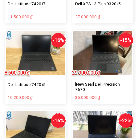
Dell Latitude 7420 i7
Dell XPS 13 Plus 9320 i5
11.500.000
27.000.000
₫
₫
-16%
-15%
8.600.000
₫
29.900.000
₫
[New Seal] Dell Precision
Dell Latitude 7420 i5
7670
10.200.000
35.000.000
₫
₫
-16%
-22%