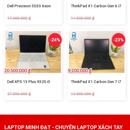
Dell Precision 5530 Xeon
ThinkPad X1 Carbon Gen 6 i7
17.000.000
11.500.000
₫
₫
-24%
-23%
20.500.000
₫
9.200.000
₫
Dell XPS 13 Plus 9320 i5
ThinkPad X1 Carbon Gen 7 i7
27.000.000
12.000.000
₫
₫
LAPTOP MINH ĐẠT - CHUYÊN LAPTOP XÁCH TAY