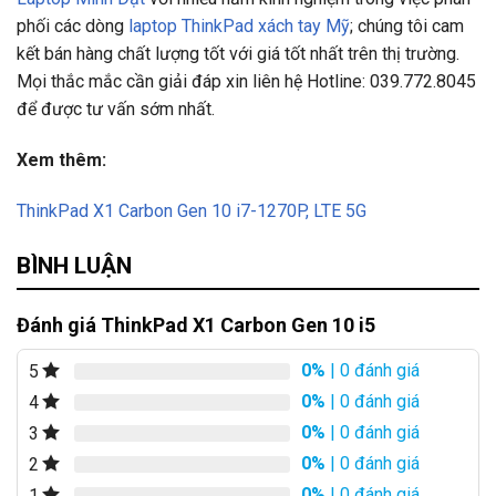
phối các dòng
laptop ThinkPad xách tay Mỹ
; chúng tôi cam
kết bán hàng chất lượng tốt với giá tốt nhất trên thị trường.
Mọi thắc mắc cần giải đáp xin liên hệ Hotline: 039.772.8045
để được tư vấn sớm nhất.
Xem thêm:
ThinkPad X1 Carbon Gen 10 i7-1270P, LTE 5G
BÌNH LUẬN
Đánh giá ThinkPad X1 Carbon Gen 10 i5
0%
| 0 đánh giá
5
0%
| 0 đánh giá
4
0%
| 0 đánh giá
3
0%
| 0 đánh giá
2
0%
| 0 đánh giá
1