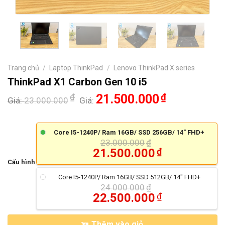
Trang chủ
/
Laptop ThinkPad
/
Lenovo ThinkPad X series
ThinkPad X1 Carbon Gen 10 i5
₫
21.500.000
₫
Giá:
23.000.000
Giá:
Core I5-1240P/ Ram 16GB/ SSD 256GB/ 14" FHD+
23.000.000
₫
21.500.000
₫
Cấu hình
Core I5-1240P/ Ram 16GB/ SSD 512GB/ 14" FHD+
24.000.000
₫
22.500.000
₫
Thêm vào giỏ