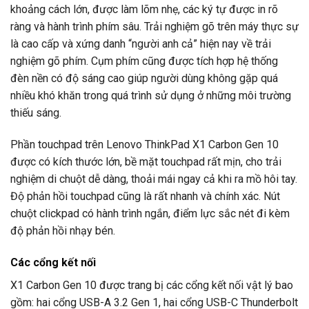
khoảng cách lớn, được làm lõm nhẹ, các ký tự được in rõ
ràng và hành trình phím sâu. Trải nghiệm gõ trên máy thực sự
là cao cấp và xứng danh “người anh cả” hiện nay về trải
nghiệm gõ phím. Cụm phím cũng được tích hợp hệ thống
đèn nền có độ sáng cao giúp người dùng không gặp quá
nhiều khó khăn trong quá trình sử dụng ở những môi trường
thiếu sáng.
Phần touchpad trên Lenovo ThinkPad X1 Carbon Gen 10
được có kích thước lớn, bề mặt touchpad rất mịn, cho trải
nghiệm di chuột dễ dàng, thoải mái ngay cả khi ra mồ hôi tay.
Độ phản hồi touchpad cũng là rất nhanh và chính xác. Nút
chuột clickpad có hành trình ngắn, điểm lực sắc nét đi kèm
độ phản hồi nhạy bén.
Các cổng kết nối
X1 Carbon Gen 10 được trang bị các cổng kết nối vật lý bao
gồm: hai cổng USB-A 3.2 Gen 1, hai cổng USB-C Thunderbolt