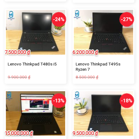
-24%
-27%
7.500.000
₫
6.200.000
₫
Lenovo Thinkpad T495s
Lenovo Thinkpad T480s i5
Ryzen 7
9.900.000
8.500.000
₫
₫
-13%
-18%
15.000.000
₫
9.500.000
₫