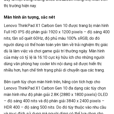
thị trường hiện nay.
Màn hình ấn tượng, sắc nét
Lenovo ThinkPad X1 Carbon Gen 10 được trang bị màn hình
Full HD IPS độ phân giải 1920 x 1200 pixels – độ sáng 400
nits; tần số quét 60Hz, độ phủ màu 100% sRGB; do đó
người dùng có thể hoàn toàn yên tâm về trải nghiệm thị giác
dù là làm việc và chơi game giải trí thường ngày. Màn hình
của máy có tỷ lệ là 16:10 cực kỳ hữu ích cho những người
dùng văn phòng hay coder khi nội dung sẽ được hiển thị
nhiều hơn, hạn chế tình trạng phải di chuyển qua các trang.
Bên cạnh tùy chọn màn hình trên, hãng còn tích hợp cho
Lenovo ThinkPad X1 Carbon Gen 10 đa dạng các tùy chọn
màn hình như độ phân giải 2.8K (2880 x 1800 pixels) OLED
– độ sáng 400 nits và độ phân giải 3840 x 2400 pixels –
HDR 400 – độ sáng 500 nits. Do đó tùy thuộc vào nhu cầu
và mục đích sử dụng mà người dùng có thể lựa chọn cho