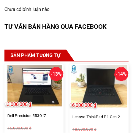
Chưa có bình luận nào
TƯ VẤN BÁN HÀNG QUA FACEBOOK
SẢN PHẨM TƯƠNG TỰ
-13%
-14%
13.000.000
₫
16.000.000
₫
Dell Precision 5530 i7
Lenovo ThinkPad P1 Gen 2
15.000.000
₫
18.500.000
₫