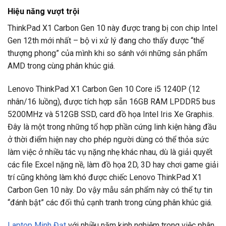
Hiệu năng vượt trội
ThinkPad X1 Carbon Gen 10 này được trang bị con chip Intel
Gen 12th mới nhất – bộ vi xử lý đang cho thấy được “thế
thượng phong” của mình khi so sánh với những sản phẩm
AMD trong cùng phân khúc giá.
Lenovo ThinkPad X1 Carbon Gen 10 Core i5 1240P (12
nhân/16 luồng), được tích hợp sẵn 16GB RAM LPDDR5 bus
5200MHz và 512GB SSD, card đồ họa Intel Iris Xe Graphis.
Đây là một trong những tổ hợp phần cứng linh kiện hàng đầu
ở thời điểm hiện nay cho phép người dùng có thể thỏa sức
làm việc ở nhiều tác vụ nặng nhẹ khác nhau, dù là giải quyết
các file Excel nặng nề, làm đồ họa 2D, 3D hay chơi game giải
trí cũng không làm khó được chiếc Lenovo ThinkPad X1
Carbon Gen 10 này. Do vậy mẫu sản phẩm này có thể tự tin
“đánh bật” các đối thủ cạnh tranh trong cùng phân khúc giá.
Laptop Minh Đạt
với nhiều năm kinh nghiệm trong việc phân