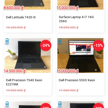
8.600.000
₫
15.000.000
₫
Surface Laptop 4 i7 16G
Dell Latitude 7420 i5
256G
10.200.000
18.000.000
₫
₫
-24%
-13%
14.500.000
₫
15.000.000
₫
Dell Precision 7540 Xeon
Dell Precision 5530 Xeon
E2276M
19.000.000
17.000.000
₫
₫