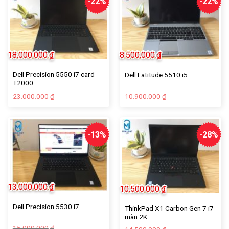
-22%
-22%
18.000.000
₫
8.500.000
₫
Dell Precision 5550 i7 card
Dell Latitude 5510 i5
T2000
23.000.000
10.900.000
₫
₫
-13%
-28%
13.000.000
₫
10.500.000
₫
Dell Precision 5530 i7
ThinkPad X1 Carbon Gen 7 i7
màn 2K
15.000.000
₫