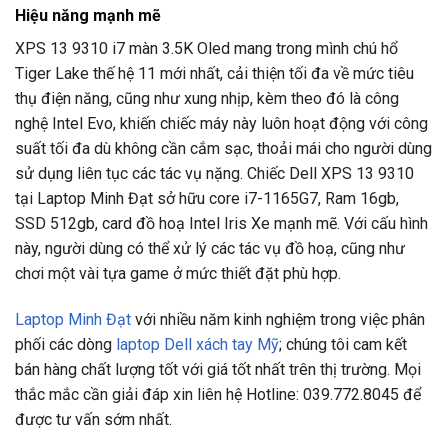
Hiệu năng mạnh mẽ
XPS 13 9310 i7 màn 3.5K Oled mang trong mình chú hổ
Tiger Lake thế hệ 11 mới nhất, cải thiện tối đa về mức tiêu
thụ điện năng, cũng như xung nhịp, kèm theo đó là công
nghệ Intel Evo, khiến chiếc máy này luôn hoạt động với công
suất tối đa dù không cần cắm sạc, thoải mái cho người dùng
sử dụng liên tục các tác vụ nặng. Chiếc Dell XPS 13 9310
tại Laptop Minh Đạt sở hữu core i7-1165G7, Ram 16gb,
SSD 512gb, card đồ hoạ Intel Iris Xe mạnh mẽ. Với cấu hình
này, người dùng có thể xử lý các tác vụ đồ hoạ, cũng như
chơi một vài tựa game ở mức thiết đặt phù hợp.
Laptop Minh Đạt
với nhiều năm kinh nghiệm trong việc phân
phối các dòng
laptop Dell xách tay Mỹ
; chúng tôi cam kết
bán hàng chất lượng tốt với giá tốt nhất trên thị trường. Mọi
thắc mắc cần giải đáp xin liên hệ Hotline: 039.772.8045 để
được tư vấn sớm nhất.