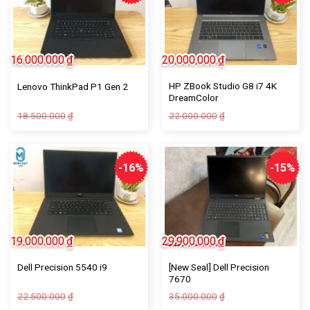
16.000.000
₫
20.000.000
₫
HP ZBook Studio G8 i7 4K
Lenovo ThinkPad P1 Gen 2
DreamColor
18.500.000
22.000.000
₫
₫
-16%
-15%
19.000.000
₫
29.900.000
₫
[New Seal] Dell Precision
Dell Precision 5540 i9
7670
22.500.000
35.000.000
₫
₫