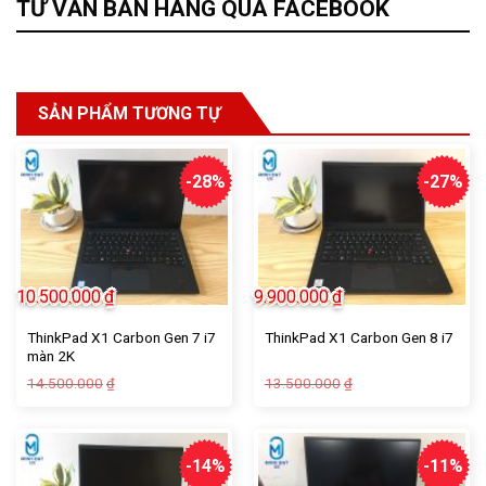
TƯ VẤN BÁN HÀNG QUA FACEBOOK
SẢN PHẨM TƯƠNG TỰ
-28%
-27%
10.500.000
₫
9.900.000
₫
ThinkPad X1 Carbon Gen 7 i7
ThinkPad X1 Carbon Gen 8 i7
màn 2K
14.500.000
13.500.000
₫
₫
-14%
-11%