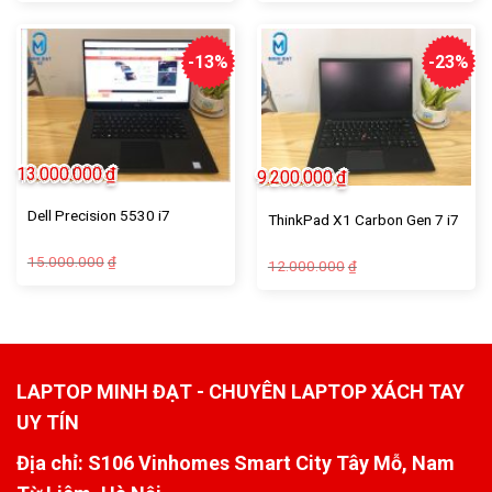
-13%
-23%
13.000.000
₫
9.200.000
₫
Dell Precision 5530 i7
ThinkPad X1 Carbon Gen 7 i7
15.000.000
₫
12.000.000
₫
LAPTOP MINH ĐẠT - CHUYÊN LAPTOP XÁCH TAY
UY TÍN
Địa chỉ: S106 Vinhomes Smart City Tây Mỗ, Nam