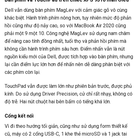
Dell vẫn dùng bàn phím MagLev với cảm giác gõ vô cùng
khác biệt. Hành trình phím nông hơn, tuy nhiên mức độ phản
hồi cũng như độ nảy cao, so với MacBook Air 2020 cũng
phải một 9 một 10. Công nghệ MagLev sử dụng nam châm
để nâng cao tính đồng nhất, tuổi thọ và phản hồi phím mà
không cần hành trình phím sâu hơn. Điểm nhấn vẫn là nút
nguồn kiểu mới của Dell, được tích hợp vào bàn phím, nhưng
lại cần điểm lực lớn hơn để nhấn nên dễ dàng phân biệt với
các phím còn lại.
TouchPad vẫn được làm lớn như phiên bản trước, được phủ
kính. Do sử dụng Driver Precision, cử chỉ rất nhạy, không có
độ trễ. Hai nút chuột hai bên bấm có tiếng khá lớn.
Cổng kết nối
Vì đi theo hướng tối giản, cũng như sử dụng form thiết kế
cũ, máy có 2 cổng USB-C, 1 khe thẻ microSD và 1 jack tai