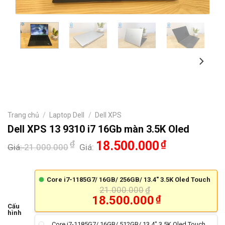
Trang chủ
/
Laptop Dell
/
Dell XPS
Dell XPS 13 9310 i7 16Gb màn 3.5K Oled
₫
18.500.000
₫
Giá:
21.000.000
Giá:
Core i7-1185G7/ 16GB/ 256GB/ 13.4" 3.5K Oled Touch
21.000.000
₫
18.500.000
₫
Cấu
hình
Core i7-1185G7/ 16GB/ 512GB/ 13.4" 3.5K Oled Touch